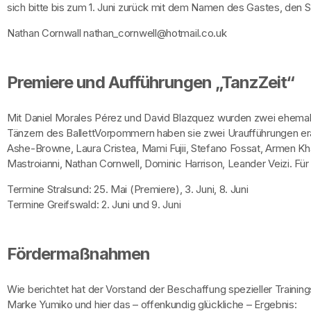
sich bitte bis zum 1. Juni zurück mit dem Namen des Gastes, den S
Nathan Cornwall nathan_cornwell@hotmail.co.uk
Premiere und Aufführungen „TanzZeit“
Mit Daniel Morales Pérez und David Blazquez wurden zwei ehemal
Tänzern des BallettVorpommern haben sie zwei Uraufführungen erar
Ashe-Browne, Laura Cristea, Mami Fujii, Stefano Fossat, Armen Kha
Mastroianni, Nathan Cornwell, Dominic Harrison, Leander Veizi. Fü
Termine Stralsund: 25. Mai (Premiere), 3. Juni, 8. Juni
Termine Greifswald: 2. Juni und 9. Juni
Fördermaßnahmen
Wie berichtet hat der Vorstand der Beschaffung spezieller Trainin
Marke Yumiko und hier das – offenkundig glückliche – Ergebnis: