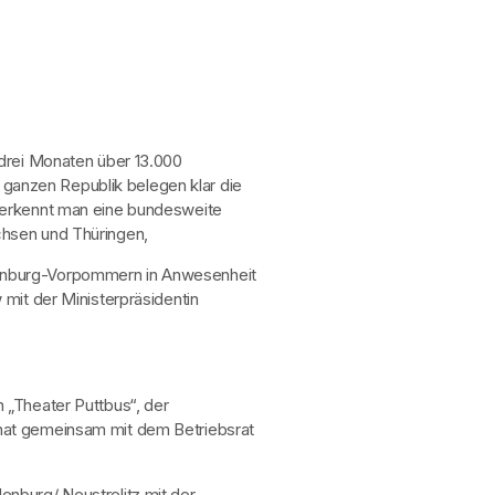
drei Monaten über 13.000
ganzen Republik belegen klar die
e erkennt man eine bundesweite
hsen und Thüringen,
lenburg-Vorpommern in Anwesenheit
 mit der Ministerpräsidentin
 „Theater Puttbus“, der
 hat gemeinsam mit dem Betriebsrat
nburg/ Neustrelitz mit der