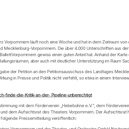
ters Vorpommern läuft noch eine Woche und hat in dem Zeitraum von 
 Mecklenburg-Vorpommern. Die über 4.000 Unterschriften aus der 
 BallettVorpommern gewiss einen guten Anteil hat. Anhand der Kart
llungsräumen, aber auch mit deutlicher Unterstützung im Raum Sac
ergabe der Petition an den Petitionsausschuss des Landtages Meck
irkung in Presse und Politik nicht verfehlt, so etwa in einem Interview
finde-die-Kritik-an-der- Pipeline-unberechtigt
bstimmung mit dem Förderverein „Hebebühne e.V.“, dem Förderverein
n und dem Aufsichtsrat des Theaters Vorpommern. Der Aufsichtsrat
folgende Pressemitteilung veröffentlich:
 Theaters Vorpommern und der Theater- und Orchester GmbH Neubrande