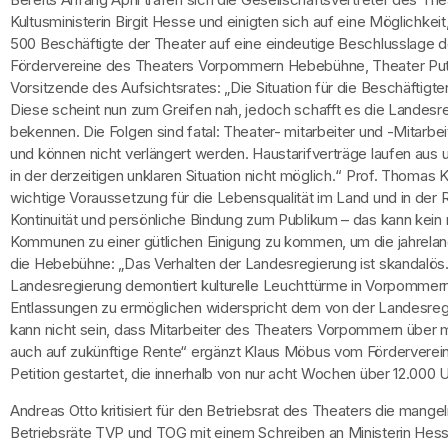
Kultusministerin Birgit Hesse und einigten sich auf eine Möglichke
500 Beschäftigte der Theater auf eine eindeutige Beschlusslage d
Fördervereine des Theaters Vorpommern Hebebühne, Theater Putbu
Vorsitzende des Aufsichtsrates: „Die Situation für die Beschäftigt
Diese scheint nun zum Greifen nah, jedoch schafft es die Landesr
bekennen. Die Folgen sind fatal: Theater- mitarbeiter und -Mitarbe
und können nicht verlängert werden. Haustarifverträge laufen au
in der derzeitigen unklaren Situation nicht möglich.“ Prof. Thomas K
wichtige Voraussetzung für die Lebensqualität im Land und in de
Kontinuität und persönliche Bindung zum Publikum – das kann kein
Kommunen zu einer gütlichen Einigung zu kommen, um die jahrelan
die Hebebühne: „Das Verhalten der Landesregierung ist skandalös
Landesregierung demontiert kulturelle Leuchttürme in Vorpommern.
Entlassungen zu ermöglichen widerspricht dem von der Landesregi
kann nicht sein, dass Mitarbeiter des Theaters Vorpommern über me
auch auf zukünftige Rente“ ergänzt Klaus Möbus vom Förderver
Petition gestartet, die innerhalb von nur acht Wochen über 12.000 U
Andreas Otto kritisiert für den Betriebsrat des Theaters die mang
Betriebsräte TVP und TOG mit einem Schreiben an Ministerin Hesse