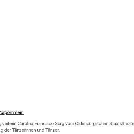
tVorpommern
leiterin Carolina Francisco Sorg vom Oldenburgischen Staatstheater f
ng der Tänzerinnen und Tänzer.