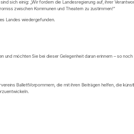
d sich einig: „Wir fordern die Landesregierung auf, ihrer Verantwortu
promiss zwischen Kommunen und Theatern zu zustimmen!“
 des Landes wiedergefunden.
äten und möchten Sie bei dieser Gelegenheit daran erinnern – so noc
ereins BallettVorpommern, die mit ihren Beiträgen helfen, die künst
rzuentwickeln.