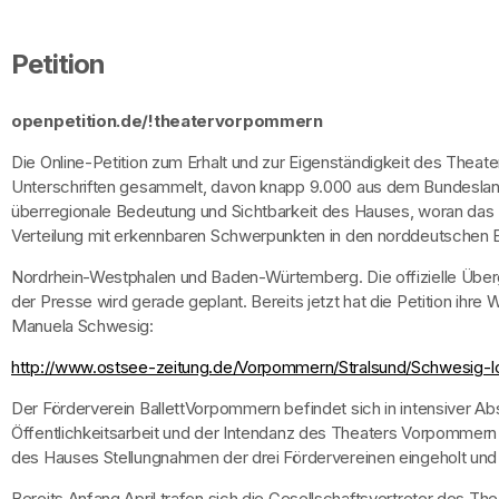
Petition
openpetition.de/!theatervorpommern
Die Online-Petition zum Erhalt und zur Eigenständigkeit des Thea
Unterschriften gesammelt, davon knapp 9.000 aus dem Bundesland
überregionale Bedeutung und Sichtbarkeit des Hauses, woran das
Verteilung mit erkennbaren Schwerpunkten in den norddeutschen Ba
Nordrhein-Westphalen und Baden-Würtemberg. Die offizielle Üb
der Presse wird gerade geplant. Bereits jetzt hat die Petition ihre W
Manuela Schwesig:
http://www.ostsee-zeitung.de/Vorpommern/Stralsund/Schwesig-Ich-
Der Förderverein BallettVorpommern befindet sich in intensiver A
Öffentlichkeitsarbeit und der Intendanz des Theaters Vorpommer
des Hauses Stellungnahmen der drei Fördervereinen eingeholt und 
Bereits Anfang April trafen sich die Gesellschaftsvertreter des