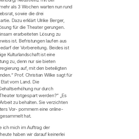
it mehr als 3 Wochen warten nun rund
ebsrat, sowie die drei
e. Dazu erklärt Ulrike Berger,
ösung für die Theater gerungen.
insam erarbeiteten Lösung zu
wiss ist. Befristungen laufen aus
edarf der Vorbereitung. Beides ist
ige Kulturlandschaft ist eine
ung zu, denn nur sie bieten
egierung auf, mit den beteiligten
n.“ Prof. Christian Wilke sagt für
 Etat vom Land. Die
Gehaltserhöhung nur durch
 Theater totgespart werden?“ „Es
Arbeit zu behalten. Sie verzichten
ters Vor- pommern eine online-
s gesammelt hat.
e ich mich im Auftrag der
heute haben wir darauf keinerlei