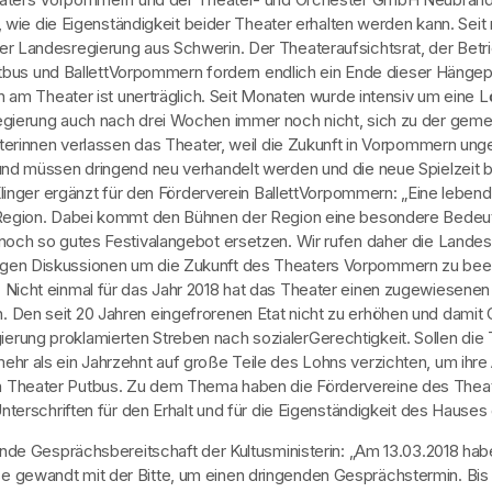
it, wie die Eigenständigkeit beider Theater erhalten werden kann. Se
er Landesregierung aus Schwerin. Der Theateraufsichtsrat, der Betri
s und BallettVorpommern fordern endlich ein Ende dieser Hängeparti
en am Theater ist unerträglich. Seit Monaten wurde intensiv um eine L
egierung auch nach drei Wochen immer noch nicht, sich zu der geme
iterinnen verlassen das Theater, weil die Zukunft in Vorpommern unge
s und müssen dringend neu verhandelt werden und die neue Spielzeit b
linger ergänzt für den Förderverein BallettVorpommern: „Eine lebend
r Region. Dabei kommt den Bühnen der Region eine besondere Bedeut
 noch so gutes Festivalangebot ersetzen. Wir rufen daher die Landesr
gen Diskussionen um die Zukunft des Theaters Vorpommern zu beende
. Nicht einmal für das Jahr 2018 hat das Theater einen zugewiesenen
 Den seit 20 Jahren eingefrorenen Etat nicht zu erhöhen und damit 
erung proklamierten Streben nach sozialerGerechtigkeit. Sollen die
hr als ein Jahrzehnt auf große Teile des Lohns verzichten, um ihre 
ein Theater Putbus. Zu dem Thema haben die Fördervereine des Thea
nterschriften für den Erhalt und für die Eigenständigkeit des Hause
elnde Gesprächsbereitschaft der Kultusministerin: „Am 13.03.2018 hab
 gewandt mit der Bitte, um einen dringenden Gesprächstermin. Bis 